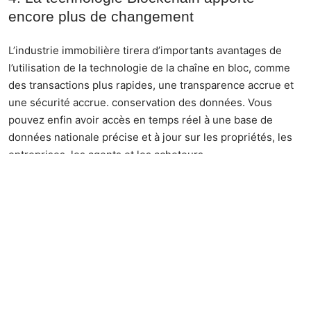
encore plus de changement
L’industrie immobilière tirera d’importants avantages de
l’utilisation de la technologie de la chaîne en bloc, comme
des transactions plus rapides, une transparence accrue et
une sécurité accrue.
conservation des données
. Vous
pouvez enfin avoir accès en temps réel à une base de
données nationale précise et à jour sur les propriétés, les
entreprises, les agents et les acheteurs.
À l’heure actuelle, beaucoup d’informations et de titres ne
sont même pas en ligne, car ils sont considérés comme
dangereux. Mais, une fois stockées dans la chaîne de blocs,
toutes les informations de propriété dont vous avez besoin
peuvent devenir disponibles pour les agents et les
organisations.