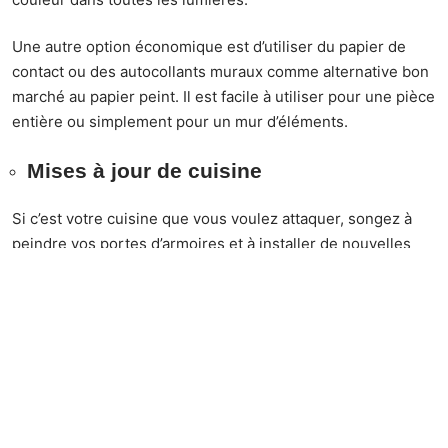
Une autre option économique est d’utiliser du papier de
contact ou des autocollants muraux comme alternative bon
marché au papier peint. Il est facile à utiliser pour une pièce
entière ou simplement pour un mur d’éléments.
Mises à jour de cuisine
Si c’est votre cuisine que vous voulez attaquer, songez à
peindre vos portes d’armoires et à installer de nouvelles
poignées pour un grand lifting. Peindre ou revernir des
armoires de cuisine désuètes dans une couleur plus
contemporaine est rapide, économique et facile à réaliser.
Cela vaut certainement la peine d’y penser si vous
économisez pour une rénovation ou pour des travaux plus
importants et plus urgents.
Armoires et armoires