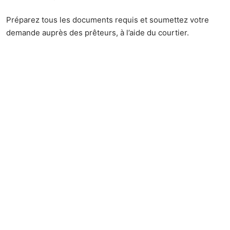
Préparez tous les documents requis et soumettez votre
demande auprès des prêteurs, à l’aide du courtier.
Grâce à une simulation bien préparée et à des conseils
d’experts, vous maximisez vos chances d’approbation et
vous vous rapprochez de la concrétisation de votre projet
immobilier.
Conclusion
La simulation de votre prêt immobilier est une étape
cruciale dans le processus d’acquisition d’un bien
immobilier.
En suivant ce guide pratique et en simulant votre prêt avec
Cafpi, vous pouvez prendre des décisions financières
éclairées, comparer les offres de prêt et obtenir les