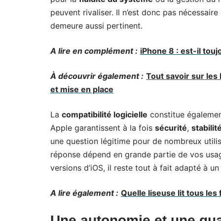
peuvent rivaliser. Il n’est donc pas nécessair
demeure aussi pertinent.
A lire en complément :
iPhone 8 : est-il touj
À découvrir également :
Tout savoir sur le
et mise en place
La
compatibilité logicielle
constitue égalemen
Apple garantissent à la fois
sécurité
,
stabilit
une question légitime pour de nombreux utili
réponse dépend en grande partie de vos usages
versions d’iOS, il reste tout à fait adapté à 
A lire également :
Quelle liseuse lit tous les
Une autonomie et une qua