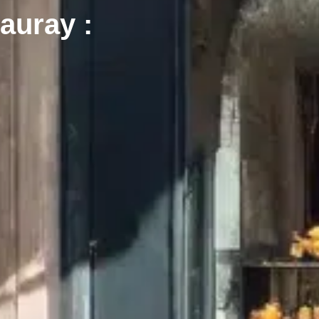
auray :
!