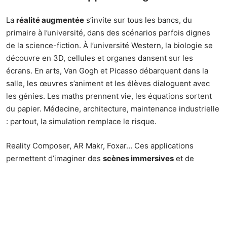
La
réalité augmentée
s’invite sur tous les bancs, du
primaire à l’université, dans des scénarios parfois dignes
de la science-fiction. À l’université Western, la biologie se
découvre en 3D, cellules et organes dansent sur les
écrans. En arts, Van Gogh et Picasso débarquent dans la
salle, les œuvres s’animent et les élèves dialoguent avec
les génies. Les maths prennent vie, les équations sortent
du papier. Médecine, architecture, maintenance industrielle
: partout, la simulation remplace le risque.
Reality Composer, AR Makr, Foxar… Ces applications
permettent d’imaginer des
scènes immersives
et de
renouveler la pédagogie. Un exemple : Alice, élève de
primaire, reconstitue une bataille en RA sur sa tablette pour
son exposé d’histoire — soudain, l’événement prend une
dimension nouvelle. D’autres filment leurs exposés avec
des objets 3D, travaillent l’orthographe ou la lecture de