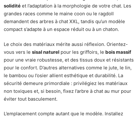
solidité
et l’adaptation à la morphologie de votre chat. Les
grandes races comme le maine coon ou le ragdoll
demandent des arbres à chat XXL, tandis qu’un modèle
compact s’adapte à un espace réduit ou à un chaton.
Le choix des matériaux mérite aussi réflexion. Orientez-
vous vers le
sisal naturel
pour les griffoirs, le
bois massif
pour une vraie robustesse, et des tissus doux et résistants
pour le confort. D’autres alternatives comme le jute, le lin,
le bambou ou l’osier allient esthétique et durabilité. La
sécurité demeure primordiale : privilégiez les matériaux
non toxiques et, si besoin, fixez l’arbre à chat au mur pour
éviter tout basculement.
L’emplacement compte autant que le modèle. Installez
l’arbre à chat près d’une fenêtre, à bonne distance des
zones de passage, afin que votre compagnon profite d’un
point d’observation calme. La
modularité
et la