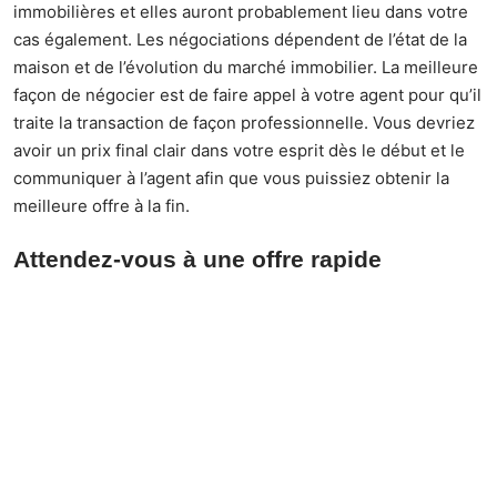
immobilières et elles auront probablement lieu dans votre
cas également. Les négociations dépendent de l’état de la
maison et de l’évolution du marché immobilier. La meilleure
façon de négocier est de faire appel à votre agent pour qu’il
traite la transaction de façon professionnelle. Vous devriez
avoir un prix final clair dans votre esprit dès le début et le
communiquer à l’agent afin que vous puissiez obtenir la
meilleure offre à la fin.
Attendez-vous à une offre rapide
Attendez-vous à conclure une affaire au plus tôt, mais
assurez-vous de ne pas faire de compromis sur les prix.
Plus une propriété reste longtemps sur le marché libre,
plus ses chances de vendre à un bon prix sont faibles. Si
vous n’obtenez pas une offre lucrative sur le marché,
envisagez de vendre directement à un vendeur en ligne.
Les sites Web comme
Druther Home Buyers
sont une