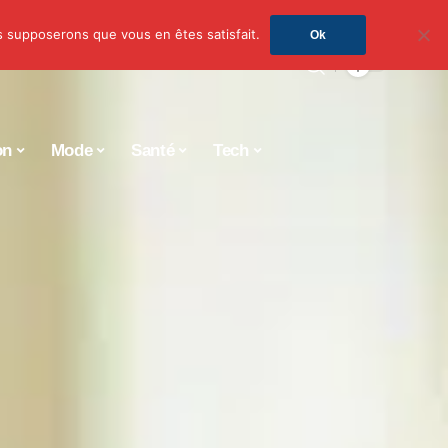
us supposerons que vous en êtes satisfait.
Ok
on
Mode
Santé
Tech