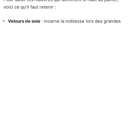
voici ce qu’il faut retenir :
Velours de soie
: incarne la noblesse lors des grandes
fêtes.
Organza brodé
: apporte volume et transparence pour
des créations qui s’envolent.
Satin duchesse
: parfait allié des coupes architecturales.
Mousseline de soie
: souffle contemporain, fluidité
irrésistible.
La
rareté
n’est plus un simple argument : elle se lit dans la
rigueur de la sélection, dans l’audace des associations. Les
tissus magnifiés par le caftan marocain en 2025 ne se
contentent plus d’habiller, ils mettent en avant une vision :
celle d’une industrie textile qui cherche sans relâche du
sens, de la distinction, de l’exception.