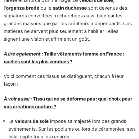
rareté et la force d’un héritage. Le
velours de soie
,
l’
organza brodé
ou le
satin duchesse
sont devenus des
signatures convoitées, recherchées aussi bien par les
grandes maisons que par les créateurs indépendants. Ces
matières ne servent plus seulement à habiller : elles
signent une vision et affirment un goût.
A lire également :
Taille vêtements femme en France :
quelles sont les plus vendues ?
Voici comment ces tissus se distinguent, chacun à leur
façon :
À voir aussi :
Tissu qui ne se déforme pas : quel choix pour
vos créations couture ?
Le
velours de soie
impose sa majesté lors des grands
événements. Sur les podiums ou lors de cérémonies, son
éclat capte tous les regards.