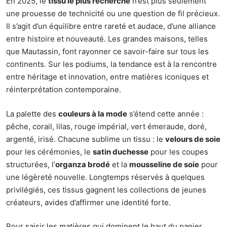
En 2025, le
tissu le plus recherché
n’est plus seulement
une prouesse de technicité ou une question de fil précieux.
Il s’agit d’un équilibre entre rareté et audace, d’une alliance
entre histoire et nouveauté. Les grandes maisons, telles
que Mautassin, font rayonner ce savoir-faire sur tous les
continents. Sur les podiums, la tendance est à la rencontre
entre héritage et innovation, entre matières iconiques et
réinterprétation contemporaine.
La palette des
couleurs à la mode
s’étend cette année :
pêche, corail, lilas, rouge impérial, vert émeraude, doré,
argenté, irisé. Chacune sublime un tissu : le
velours de soie
pour les cérémonies, le
satin duchesse
pour les coupes
structurées, l’
organza brodé
et la
mousseline de soie
pour
une légèreté nouvelle. Longtemps réservés à quelques
privilégiés, ces tissus gagnent les collections de jeunes
créateurs, avides d’affirmer une identité forte.
Pour saisir les matières qui dominent le haut du panier,