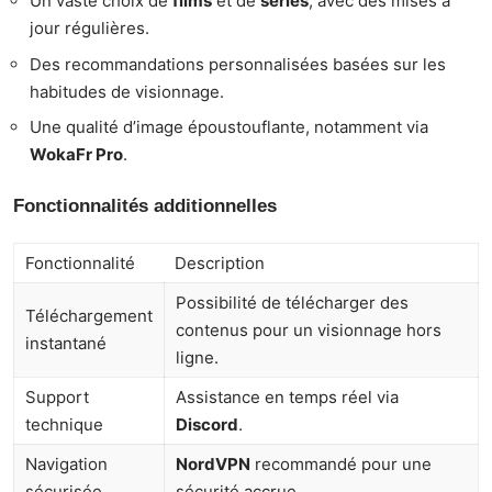
Un vaste choix de
films
et de
séries
, avec des mises à
jour régulières.
Des recommandations personnalisées basées sur les
habitudes de visionnage.
Une qualité d’image époustouflante, notamment via
WokaFr Pro
.
Fonctionnalités additionnelles
Fonctionnalité
Description
Possibilité de télécharger des
Téléchargement
contenus pour un visionnage hors
instantané
ligne.
Support
Assistance en temps réel via
technique
Discord
.
Navigation
NordVPN
recommandé pour une
sécurisée
sécurité accrue.