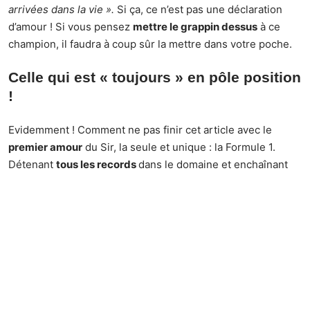
arrivées dans la vie ».
Si ça, ce n’est pas une déclaration
d’amour ! Si vous pensez
mettre le grappin dessus
à ce
champion, il faudra à coup sûr la mettre dans votre poche.
Celle qui est « toujours » en pôle position
!
Evidemment ! Comment ne pas finir cet article avec le
premier amour
du Sir, la seule et unique : la Formule 1.
Détenant
tous les records
dans le domaine et enchaînant
les victoires, sa carrière a toujours passé avant.
Amoureux
des belles voitures,
il a aussi longtemps préféré élargir son
garage que sa
liste de conquêtes
.
Comme l’a si bien déclaré son ex-compagne Nicole
Scherzinger : «
En fait, j’étais au deuxième rang chez Lewis.
C’était toujours : des voitures ça, des voitures qui, alors il
n’avait aucun oeil pour moi. Et maintenant, nous ne parlons