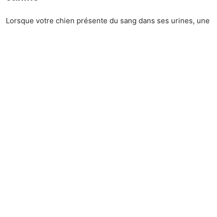
Lorsque votre chien présente du sang dans ses urines, une
consultation vétérinaire devient indispensable. Le
diagnostic passe par une série d’examens cliniques et de
tests spécifiques, permettant d’identifier la cause sous-
jacente de l’hématurie.
Examen clinique initial
Le vétérinaire commence par un examen physique détaillé
pour évaluer l’état général de l’animal. Il recherche des
signes de douleur, de fièvre ou d’autres anomalies
physiques. La palpation abdominale permet de détecter
d’éventuelles masses ou anomalies dans la vessie et les
reins.
Analyses d’urine