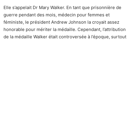
Elle s’appelait
Dr Mary Walker
. En tant que prisonnière de
guerre pendant des mois, médecin pour femmes et
féministe, le président Andrew Johnson la croyait assez
honorable pour mériter la médaille. Cependant, l’attribution
de la médaille Walker était controversée à l’époque, surtout
si l’on considère que Walker n’a jamais été un soldat
commissionné.
Son prix a finalement été annulé en raison du fait qu’elle
était une civile – mais sous une forme classique, à juste
titre têtue, elle a conservé le prix jusqu’à sa mort !
Plus tard, le président Jimmy Carter a réédité l’honneur en
son nom.
7. Les récipiendaires ont participé à 24 batailles et
guerres différentes :