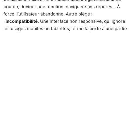
bouton, deviner une fonction, naviguer sans repères… À
force, l’utilisateur abandonne. Autre piège :
l’
incompatibilité
. Une interface non responsive, qui ignore
les usages mobiles ou tablettes, ferme la porte à une partie
de son audience et engendre frustration et déception.
Voici les conséquences concrètes d’un UI négligé :
Décrochage rapide : les utilisateurs désertent, le taux de
rétention plonge.
Détérioration de la
perception de la marque
: image
brouillée, confiance écornée.
Blocage de la
fidélisation
: l’utilisateur ne revient pas,
regarde ailleurs.
Les effets dépassent largement la simple question de
l’
expérience utilisateur
. Un
UI Design
bâclé ralentit la