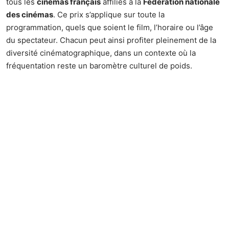
tous les
cinémas français
affiliés à la
Fédération nationale
des cinémas
. Ce prix s’applique sur toute la
programmation, quels que soient le film, l’horaire ou l’âge
du spectateur. Chacun peut ainsi profiter pleinement de la
diversité cinématographique, dans un contexte où la
fréquentation reste un baromètre culturel de poids.
Au-delà de ce tarif attractif, d’autres
bons plans
attendent
les spectateurs. Plusieurs partenaires, dont
BNP Paribas
,
déploient des offres spéciales :
places offertes par tirage au sort,
cartes cadeaux relayées via les réseaux sociaux,
accès privilégié à des
avant-premières
ou à des
rencontres avec les équipes de films.
Allociné et Canal+ mettent aussi en place des opérations
ponctuelles, relayées sur les podcasts et réseaux