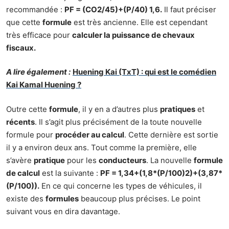
recommandée :
PF = (CO2/45)+(P/40) 1,6.
Il faut préciser
que cette
formule
est très ancienne. Elle est cependant
très efficace pour
calculer la puissance de chevaux
fiscaux.
A lire également :
Huening Kai (TxT) : qui est le comédien
Kai Kamal Huening ?
Outre cette
formule
, il y en a d’autres plus
pratiques
et
récents
. Il s’agit plus précisément de la toute nouvelle
formule pour
procéder au calcul
. Cette dernière est sortie
il y a environ deux ans. Tout comme la première, elle
s’avère
pratique
pour les
conducteurs
. La nouvelle
formule
de calcul
est la suivante :
PF = 1,34+(1,8*(P/100)2)+(3,87*
(P/100)).
En ce qui concerne les types de véhicules, il
existe des
formules
beaucoup plus précises. Le point
suivant vous en dira davantage.