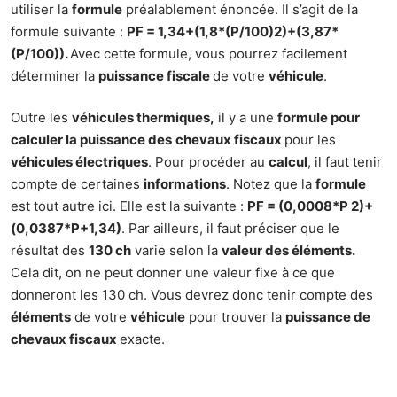
utiliser la
formule
préalablement énoncée. Il s’agit de la
formule suivante :
PF = 1,34+(1,8*(P/100)2)+(3,87*
(P/100)).
Avec cette formule, vous pourrez facilement
déterminer la
puissance fiscale
de votre
véhicule
.
Outre les
véhicules thermiques,
il y a une
formule pour
calculer la puissance des
chevaux fiscaux
pour les
véhicules électriques
. Pour procéder au
calcul
, il faut tenir
compte de certaines
informations
. Notez que la
formule
est tout autre ici. Elle est la suivante :
PF = (0,0008*P 2)+
(0,0387*P+1,34)
. Par ailleurs, il faut préciser que le
résultat des
130 ch
varie selon la
valeur des éléments.
Cela dit, on ne peut donner une valeur fixe à ce que
donneront les 130 ch. Vous devrez donc tenir compte des
éléments
de votre
véhicule
pour trouver la
puissance de
chevaux fiscaux
exacte.
Comment connaître la valeur des