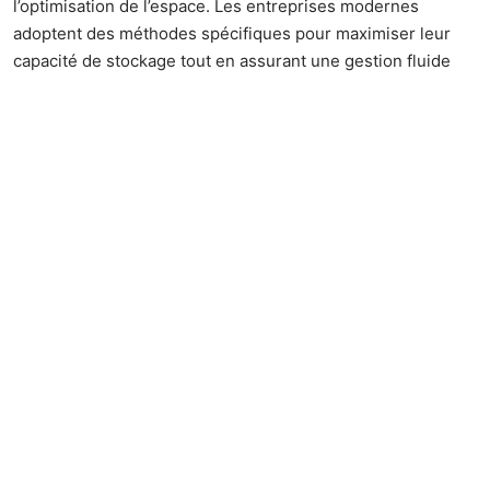
l’optimisation de l’espace. Les entreprises modernes
adoptent des méthodes spécifiques pour maximiser leur
capacité de stockage tout en assurant une gestion fluide
des marchandises. L’aménagement rationnel des
rayonnages permet d’optimiser les opérations logistiques
et d’améliorer la productivité globale de l’entrepôt.
Les stratégies de stockage FIFO et LIFO appliquées
aux rayonnages
Les méthodes FIFO (First In First Out) et LIFO (Last In First
Out) représentent deux approches distinctes dans la
gestion des stocks. Les rayonnages dynamiques favorisent
la rotation FIFO, idéale pour les produits périssables. Cette
configuration utilise des rails inclinés où les palettes
glissent naturellement vers l’avant. Les systèmes push-
back adoptent la méthode LIFO, adaptée aux marchandises
non périssables. Les structures métalliques modernes
s’adaptent à ces deux modes de fonctionnement, avec des