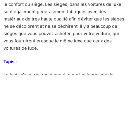
le confort du siège. Les sièges, dans les voitures de luxe,
sont également généralement fabriqués avec des
matériaux de très haute qualité afin d’éviter que les sièges
ne se décolorent et ne se déchirent. Il y a beaucoup de
sièges que vous pouvez acheter, pour votre voiture, qui
vous fourniront presque le même luxe que ceux des
voitures de luxe.
Tapis :
Le tapis s’use très rapidement, donc les fabricants de
voitures de luxe s’assurent d’utiliser des matériaux de
qualité pour la moquette de leurs voitures. Tout comme les
sièges, vous pouvez trouver de la moquette de qualité à
installer sur votre voiture. Ce tapis ne durera pas
seulement un certain temps, mais il aura un aspect et une
sensation de fraîcheur.