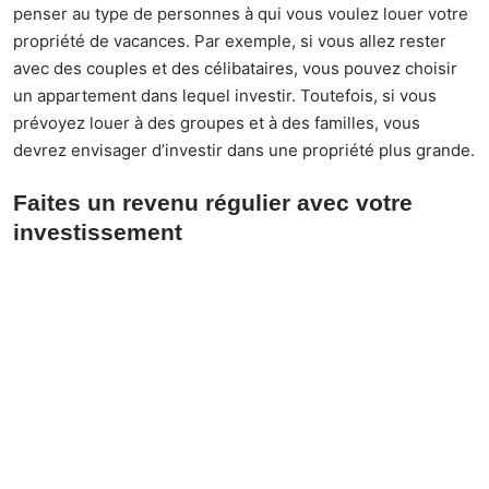
penser au type de personnes à qui vous voulez louer votre
propriété de vacances. Par exemple, si vous allez rester
avec des couples et des célibataires, vous pouvez choisir
un appartement dans lequel investir. Toutefois, si vous
prévoyez louer à des groupes et à des familles, vous
devrez envisager d’investir dans une
propriété plus grande
.
Faites un revenu régulier avec votre
investissement
En investissant dans ce type de propriété dans cette belle
région de l’Italie, il est facile de générer un revenu régulier
avec un investissement astucieux. Vous pouvez alors vous
détendre et profiter de voir l’argent de ceux qui louent
votre appartement ou votre propriété.
D'autres articles sur le site
Voir plus