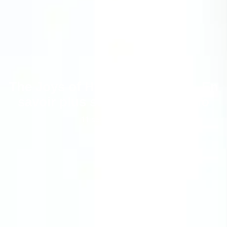
MAISON
The Joys of Home Searching – En
savoir plus sur Meridian, Idaho
11 septembre 2023