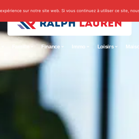
 expérience sur notre site web. Si vous continuez à utiliser ce site, no
s
Famille
Finance
Immo
Loisirs
Mais