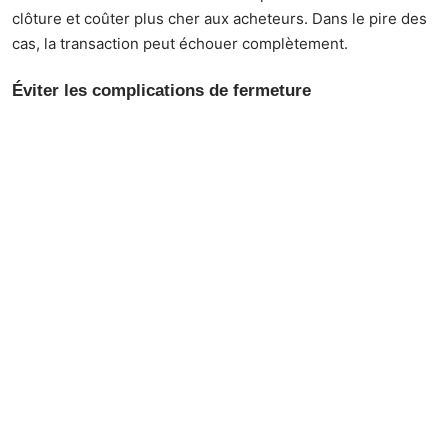
clôture et coûter plus cher aux acheteurs. Dans le pire des
cas, la transaction peut échouer complètement.
Éviter les complications de fermeture
Les acheteurs peuvent communiquer avec le prêteur dans
les jours et les semaines précédant la date de clôture pour
s’assurer que tout est sur la bonne voie. S’il y a des
exigences supplémentaires, les acheteurs peuvent régler
le problème avant la date de clôture afin d’assurer une
clôture en douceur.
5 Litiges liés à la propriété précédente
Lors de l’
achat d’une propriété
, pensez à bien vous assurer
qu’il n’y a aucun
litige en cours
lié à la propriété
précédente. Cela peut inclure des
différends sur les limites
de terrain
, les
droits d’accès
ou même des
problèmes