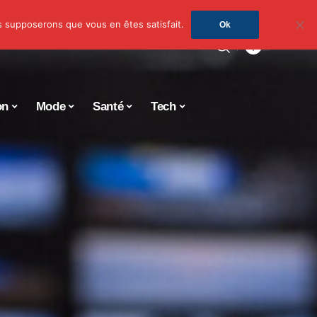
us supposerons que vous en êtes satisfait.
Ok
on
Mode
Santé
Tech