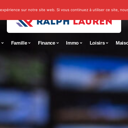
 expérience sur notre site web. Si vous continuez à utiliser ce site, no
s
Famille
Finance
Immo
Loisirs
Mais