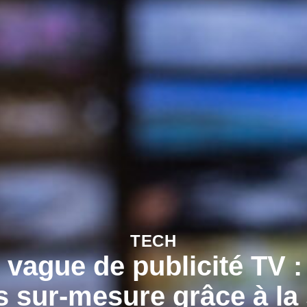
TECH
 vague de publicité TV :
 sur-mesure grâce à la