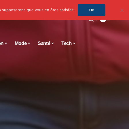
us supposerons que vous en êtes satisfait.
Ok
on
Mode
Santé
Tech