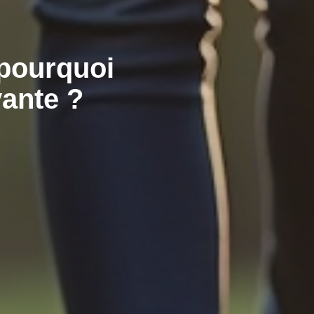
 pourquoi
vante ?