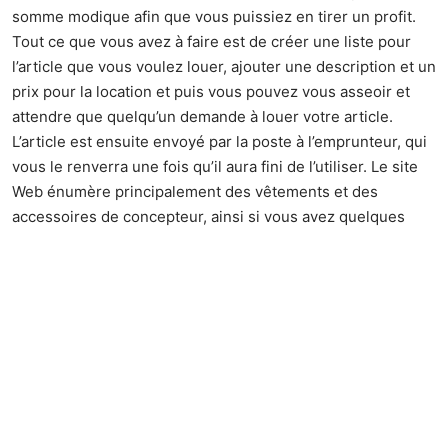
somme modique afin que vous puissiez en tirer un profit.
Tout ce que vous avez à faire est de créer une liste pour
l’article que vous voulez louer, ajouter une description et un
prix pour la location et puis vous pouvez vous asseoir et
attendre que quelqu’un demande à louer votre article.
L’article est ensuite envoyé par la poste à l’emprunteur, qui
vous le renverra une fois qu’il aura fini de l’utiliser. Le site
Web énumère principalement des vêtements et des
accessoires de concepteur, ainsi si vous avez quelques
vêtements de concepteur pré-aimés, alors c’est une
manière facile et amusante de faire de l’argent.
5. Sondages en ligne complets
–
Beaucoup de gens pensent que remplir des sondages en
ligne pour de l’argent peut être une perte de temps et peut
être une mauvaise façon d’essayer de
gagner de l’argent à
la maison
. Toutefois, si vous pouvez trouver les bons sites