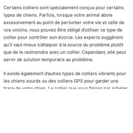
Certains colliers sont spécialement conçus pour certains
types de chiens. Parfois, lorsque votre animal aboie
excessivement au point de perturber votre vie et celle de
vos voisins, vous pouvez être obligé d’utiliser ce type de
collier pour contrôler son écorce. Les experts suggèrent
qu’il vaut mieux s’attaquer à la source du problème plutôt
que de le restreindre avec un collier. Cependant, elle peut
servir de solution temporaire au problème.
Il existe également d’autres types de
colliers
vibrants
pour
les chiens
sourds ou des colliers GPS pour garder une
trace de votre chien. Le collier que vous finirez par acheter
dépend de votre objectif et de votre budget.
N’oubliez pas de garder ces facteurs à l’esprit lorsque vous
sortez pour acheter le collier dont vous avez tant besoin
pour votre animal de compagnie bien-aimé.