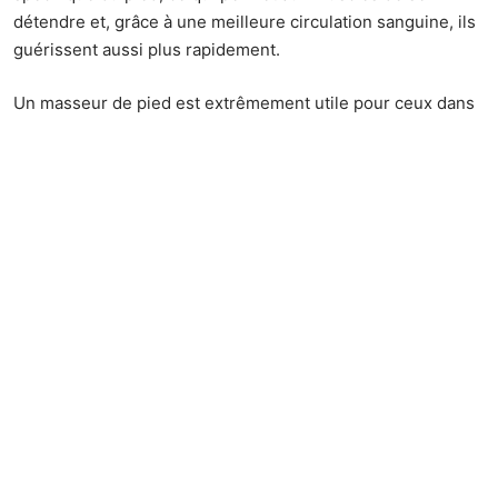
détendre et, grâce à une meilleure circulation sanguine, ils
guérissent aussi plus rapidement.
Un masseur de pied est extrêmement utile pour ceux dans
le processus de rétablissement de petites blessures de
pied ou de déchirures de muscle car il donne à vos pieds
un certain repos et aide également beaucoup avec le
processus curatif.
Si vous sentez que vous avez mal aux pieds mais que vous
devez quand même aller travailler le lendemain, tout ce que
vous avez à faire est d’utiliser le masseur pendant un
moment et après la nuit de sommeil, vos pieds seront
comme neufs.
5. Santé
Les bienfaits d’un massage des pieds ne se limitent pas