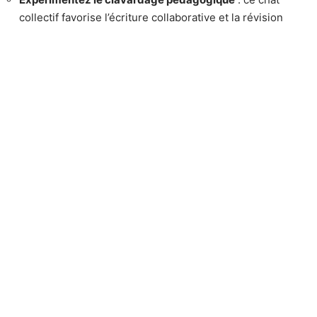
collectif favorise l’écriture collaborative et la révision
immédiate.
Variez les supports audiovisuels et interactifs
selon
l’objectif : une vidéo pour expliquer, puis un exercice sur
LogicielEducatif pour renforcer.
Les
parents
prolongent cette dynamique à la maison, par la
lecture partagée ou l’accès à des
ressources en ligne
choisies. L’enseignant ajuste sans cesse, repère les
obstacles, affine les supports. Chaque élève avance à son
rythme : la
technologie
permet une différenciation
concrète, au bénéfice de tous.