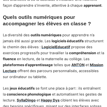
façon d’apprendre s’invente, attentive à chaque
apprenant
.
Quels outils numériques pour
accompagner les élèves en classe ?
La diversité des
outils numériques
pour apprendre n’a
jamais été aussi grande. Les
logiciels éducatifs
structurent
le chemin des élèves :
LogicielEducatif
propose des
exercices progressifs pour travailler la
compréhension
et la
fluence
en lecture, de la maternelle au collège. Les
plateformes d’apprentissage
telles que
ANTON
et
Mission
Lecture
offrent des parcours personnalisés, accessibles
sur ordinateur ou tablette.
Les
jeux éducatifs
se font une place à part : ils entraînent
la
conscience phonologique
et automatisent les gestes de
lecture.
SyllaDingo
et
Happy Dys
ciblent les élèves avec
des besoins spécifiques, misant sur des interfaces sobres,