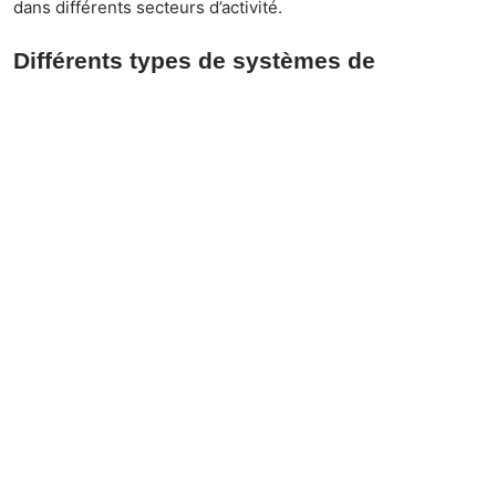
dans différents secteurs d’activité.
Différents types de systèmes de
traduction automatique
Dans le paysage diversifié de la traduction automatique,
plusieurs types de systèmes coexistent, chacun offrant des
caractéristiques et des avantages spécifiques. Comprendre
ces différences est essentiel pour choisir le système le
plus adapté à vos besoins.
Traduction automatique basée sur des règles (RBMT)
Les systèmes RBMT reposent sur un ensemble de règles
linguistiques prédéfinies et des dictionnaires bilingues. Ils
se distinguent par leur capacité à appliquer des règles
grammaticales strictes et ainsi fournir des traductions
cohérentes sur le plan syntaxique. Toutefois, leur rigidité