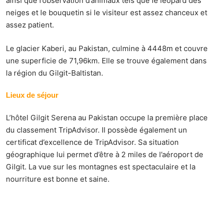
ainsi que l’observation d’animaux tels que le léopard des
neiges et le bouquetin si le visiteur est assez chanceux et
assez patient.
Le glacier Kaberi, au Pakistan, culmine à 4448m et couvre
une superficie de 71,96km. Elle se trouve également dans
la
région du Gilgit-Baltistan
.
Lieux de séjour
L’hôtel Gilgit Serena au Pakistan occupe la première place
du classement TripAdvisor. Il possède également un
certificat d’excellence de TripAdvisor. Sa situation
géographique lui permet d’être à 2 miles de l’aéroport de
Gilgit. La vue sur les montagnes est spectaculaire et la
nourriture est bonne et saine.
L’auberge Hunza Serena Inn à Hunza, au Pakistan, est
également n°1 dans sa région selon TripAdvisor et se