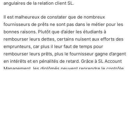
angulaires de la relation client SL.
Il est malheureux de constater que de nombreux
fournisseurs de prêts ne sont pas dans le métier pour les
bonnes raisons. Plutôt que d’aider les étudiants à
rembourser leurs dettes, certains nuisent aux efforts des
emprunteurs, car plus il leur faut de temps pour
rembourser leurs prêts, plus le fournisseur gagne d’argent
en intérêts et en pénalités de retard. Grâce à SL Account
Management, les diplômés peuvent reprendre le contrôle
de leurs dettes d’études et de leurs finances. Grâce à votre
partenariat avec un spécialiste des prêts SL, vous pouvez
vous aligner sur le programme du département de
l’Éducation des États-Unis qui répond le mieux à vos
besoins et vous rapproche de vos objectifs financiers.
D'autres articles sur le site
Voir plus