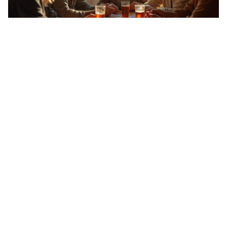
Les règles indispensables des jeux du président
Changer de place à chaque manche selon son rang, échanger les
meilleures et les pires cartes,
…
11 mars 2026
LOISIRS