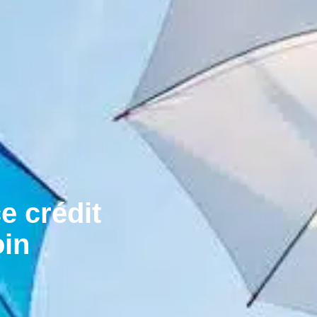
e crédit
oin