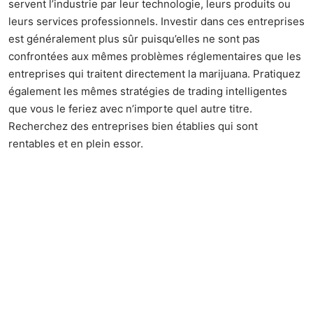
servent l’industrie par leur technologie, leurs produits ou
leurs services professionnels. Investir dans ces entreprises
est généralement plus sûr puisqu’elles ne sont pas
confrontées aux mêmes problèmes réglementaires que les
entreprises qui traitent directement la marijuana. Pratiquez
également les mêmes stratégies de trading intelligentes
que vous le feriez avec n’importe quel autre titre.
Recherchez des entreprises bien établies qui sont
rentables et en plein essor.
Consultation
Les besoins des entreprises de cannabis sont semblables à
ceux de toute autre entreprise. Ils auront des questions
d’ordre logistique et auront besoin d’être guidés dans la
gestion de leur entreprise. C’est là qu’intervient le conseil.
Si vous avez de l’expérience dans les domaines de l’image
de marque, du marketing, de la conception, de la gestion