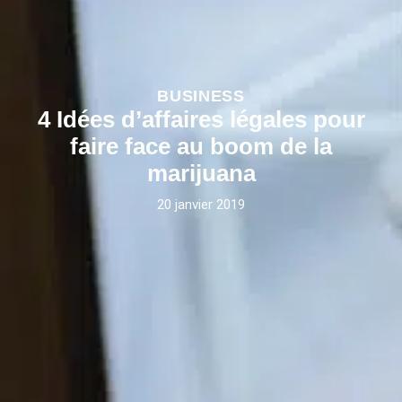
BUSINESS
4 Idées d’affaires légales pour
faire face au boom de la
marijuana
20 janvier 2019