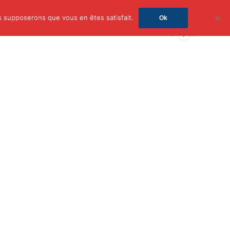
us supposerons que vous en êtes satisfait.
Ok
on
Mode
Santé
Tech