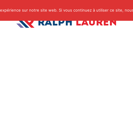
 expérience sur notre site web. Si vous continuez à utiliser ce site, no
s
Famille
Finance
Immo
Loisirs
Mais