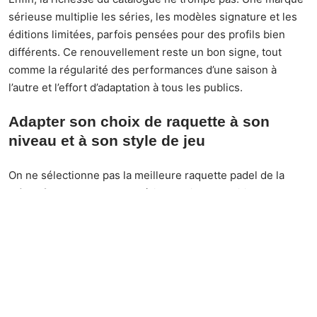
sérieuse multiplie les séries, les modèles signature et les
éditions limitées, parfois pensées pour des profils bien
différents. Ce renouvellement reste un bon signe, tout
comme la régularité des performances d’une saison à
l’autre et l’effort d’adaptation à tous les publics.
Adapter son choix de raquette à son
niveau et à son style de jeu
On ne sélectionne pas la meilleure raquette padel de la
même façon selon son expérience ni ses ambitions sur le
court. Avec le temps, un constat s’impose : chacun a ses
besoins. Un novice ne recherchera jamais la même
sensation qu’un joueur habitué à la compétition. Pour
apprendre, un modèle léger et en
forme goutte d’eau
simplifie radicalement les débuts. Être indulgent sur la
puissance et privilégier
contrôle
et confort paie réellement
pour les
débutants
. La mousse souple et les structures en