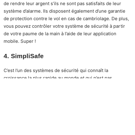
de rendre leur argent s’ils ne sont pas satisfaits de leur
système d’alarme. Ils disposent également d’une garantie
de protection contre le vol en cas de cambriolage. De plus,
vous pouvez contrôler votre système de sécurité à partir
de votre paume de la main à l’aide de leur application
mobile. Super !
4. SimpliSafe
C’est l’un des systèmes de sécurité qui connaît la
croissance la plus rapide au monde et qui n’est pas
seulement utilisé dans les maisons mais aussi dans les
lieux d’affaires. Ce système de sécurité primé vous offre
une protection maximale. C’est parfait pour ceux qui
recherchent ce qu’il y a de mieux avec des coûts minimes
car ils coupent les intermédiaires, donc vous obtenez le
meilleur directement des producteurs, et ils s’assurent
qu’ils ne sont pas payés si vous n’êtes pas satisfaits de leur