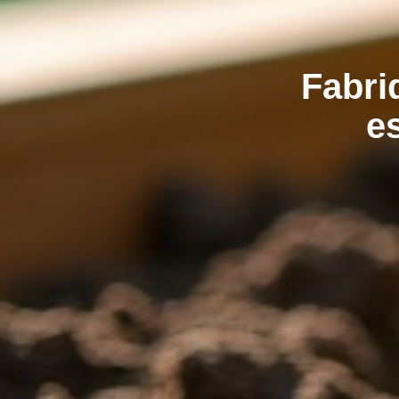
Fabri
e