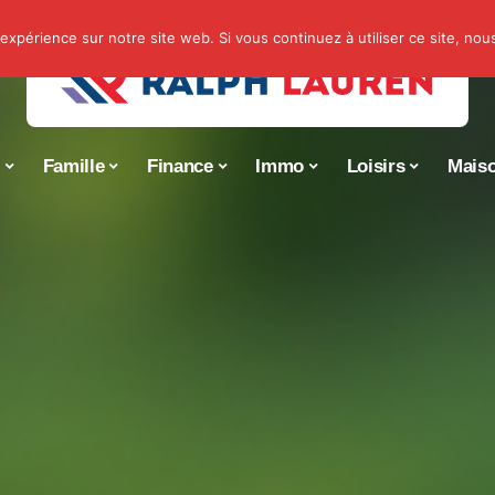
 expérience sur notre site web. Si vous continuez à utiliser ce site, no
s
Famille
Finance
Immo
Loisirs
Mais