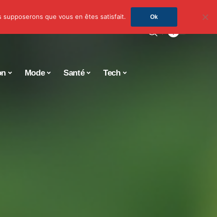
us supposerons que vous en êtes satisfait.
Ok
on
Mode
Santé
Tech