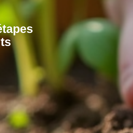
étapes
ts