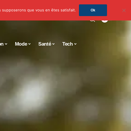
us supposerons que vous en êtes satisfait.
Ok
on
Mode
Santé
Tech