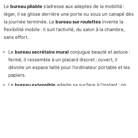
Le
bureau pliable
s’adresse aux adeptes de la mobilité :
léger, il se glisse derrière une porte ou sous un canapé dès
la journée terminée. Le
bureau sur roulettes
invente la
flexibilité mobile : il suit l’activité, du salon à la chambre,
sans effort.
Le
bureau secrétaire mural
conjugue beauté et astuce :
fermé, il ressemble à un placard discret ; ouvert, il
dévoile un espace taillé pour l’ordinateur portable et les
papiers.
Le
bureau extensible
adapte sa surface à l’instant : on
s’étale pour travailler, on réduit pour souffler.
Dans un studio, la
table murale rabattable
est l’alliée des
mètres carrés : invisible une fois refermée, elle libère la
pièce. Pour les budgets plus serrés, le
bureau mural
pliable
coche toutes les cases : discret, solide, souvent