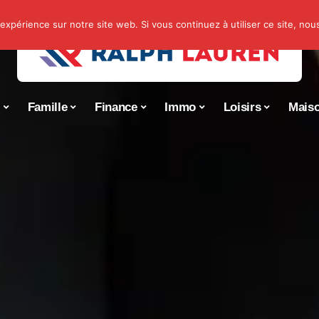
 expérience sur notre site web. Si vous continuez à utiliser ce site, no
s
Famille
Finance
Immo
Loisirs
Mais