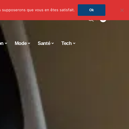
us supposerons que vous en êtes satisfait.
Ok
on
Mode
Santé
Tech