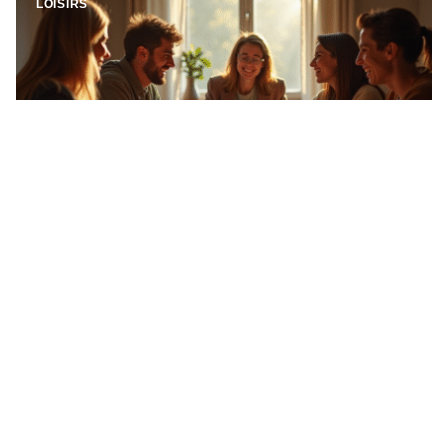
LOISIRS
Les règles indispensables des jeux du président
Changer de place à chaque manche selon son rang, échanger les
meilleures et les pires cartes,
…
11 mars 2026
LOISIRS