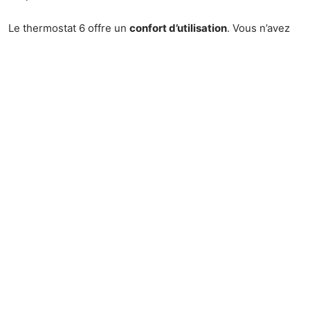
Le thermostat 6 offre un
confort d’utilisation
. Vous n’avez
pas besoin de surveiller constamment la cuisson, car la
température est suffisamment stable pour éviter les
accidents culinaires. Cela vous permet de consacrer du
temps à d’autres tâches pendant que vos plats cuisent en
toute sécurité.
Le thermostat 6 est un
outil central
dans la cuisine,
combinant efficacité énergétique, polyvalence et fiabilité.
Adoptez-le dans vos pratiques culinaires pour une
expérience optimisée.