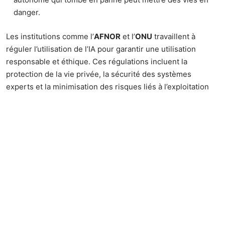
danger.
Les institutions comme l’
AFNOR
et l’
ONU
travaillent à
réguler l’utilisation de l’IA pour garantir une utilisation
responsable et éthique. Ces régulations incluent la
protection de la vie privée, la sécurité des systèmes
experts et la minimisation des risques liés à l’exploitation
des données personnelles.
L’intelligence artificielle peut aussi avoir des hallucinations,
générant des informations erronées. Ces erreurs peuvent
avoir des répercussions graves, surtout dans des secteurs
sensibles comme la santé ou la finance. La régulation doit
donc inclure des mécanismes de contrôle stricts pour
éviter de telles dérives.
En somme, l’IA offre de nombreuses opportunités mais
soulève aussi des défis éthiques et de sécurité qui