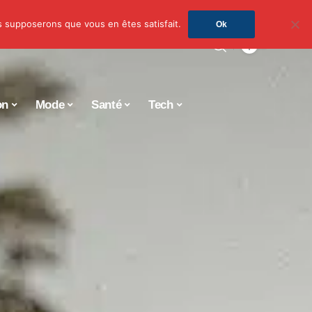
us supposerons que vous en êtes satisfait.
Ok
on
Mode
Santé
Tech