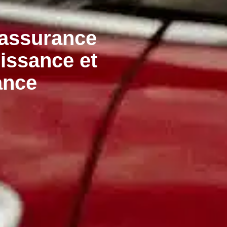
e assurance
uissance et
ance