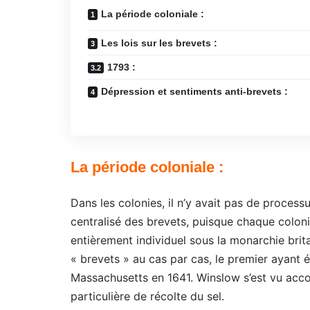
La période coloniale :
Les lois sur les brevets :
1793 :
Dépression et sentiments anti-brevets :
La période coloniale :
Dans les colonies, il n’y avait pas de process
centralisé des brevets, puisque chaque coloni
entièrement individuel sous la monarchie brit
« brevets » au cas par cas, le premier ayant 
Massachusetts en 1641. Winslow s’est vu acc
particulière de récolte du sel.