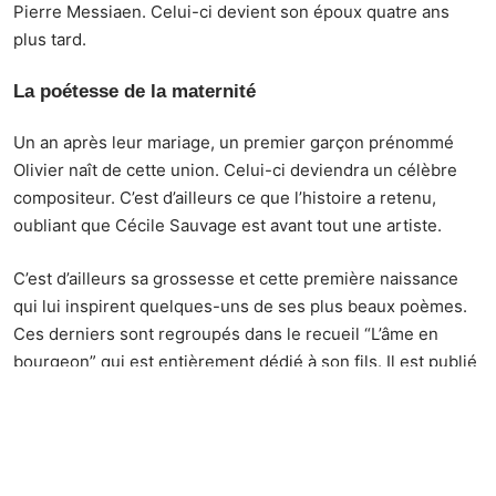
Pierre Messiaen. Celui-ci devient son époux quatre ans
plus tard.
La poétesse de la maternité
Un an après leur mariage, un premier garçon prénommé
Olivier naît de cette union. Celui-ci deviendra un célèbre
compositeur. C’est d’ailleurs ce que l’histoire a retenu,
oubliant que Cécile Sauvage est avant tout une artiste.
C’est d’ailleurs sa grossesse et cette première naissance
qui lui inspirent quelques-uns de ses plus beaux poèmes.
Ces derniers sont regroupés dans le recueil “L’âme en
bourgeon” qui est entièrement dédié à son fils. Il est publié
en 1910 par Mercure de France. Le succès est au rendez-
vous et elle est surnommée la poétesse de la maternité.
Quatre ans plus tard, Cécile Sauvage enfante de nouveau