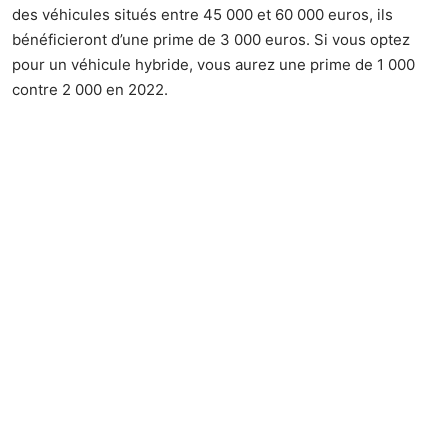
des véhicules situés entre 45 000 et 60 000 euros, ils
bénéficieront d’une prime de 3 000 euros. Si vous optez
pour un véhicule hybride, vous aurez une prime de 1 000
contre 2 000 en 2022.
Quant au
malus au poids
, il concerne les voitures
thermiques qui pèsent
plus 1 800 kg
. Il s’agit
majoritairement des SUV dotés des motorisations lourdes.
Le malus est calculé selon le poids au-delà du barème.
Chaque kilo supplémentaire entraîne une pénalité de
10 euros. Par exemple, si votre véhicule pèse 1 900 kg,
vous aurez 1 000 euros de malus.
Il devient de ce fait important de se plier à toutes les
conditions afin de bénéficier de cette disposition. Depuis
quelque temps, la protection de l’environnement est au
centre des préoccupations gouvernementales. Les
pouvoirs publics mettent tout en place pour assainir