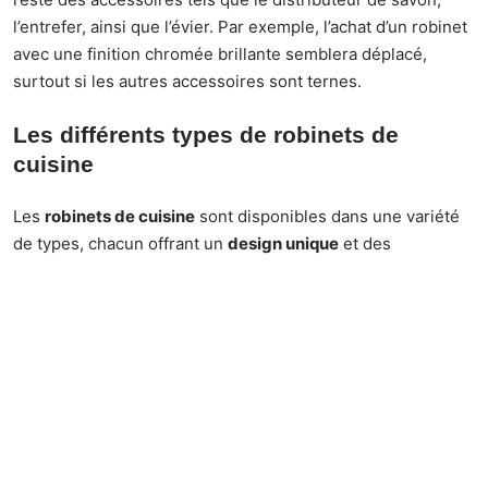
l’entrefer, ainsi que l’évier. Par exemple, l’achat d’un robinet
avec une finition chromée brillante semblera déplacé,
surtout si les autres accessoires sont ternes.
Les différents types de robinets de
cuisine
Les
robinets de cuisine
sont disponibles dans une variété
de types, chacun offrant un
design unique
et des
fonctionnalités spécifiques
. Il faut choisir le bon type en
fonction de vos besoins et préférences.
Ce type de robinet offre un bec haut qui permet d’accueillir
facilement les grands récipients sous l’eau courante. Il est
idéal pour les tâches nécessitant beaucoup d’espace,
comme remplir des pots ou des casseroles.
Au contraire du précédent, ce type de robinet possède un